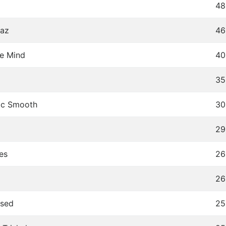
48
iaz
46
le Mind
40
35
tic Smooth
30
29
es
26
26
ssed
25