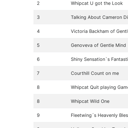
2
Whipcat U got the Look
3
Talking About Cameron D
4
Victoria Backham of Gent
5
Genoveva of Gentle Mind
6
Shiny Sensation`s Fantas
7
Courthill Count on me
8
Whipcat Quit playing Gam
8
Whipcat Wild One
9
Fleetwing´s Heavenly Ble