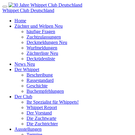
Whippet Club Deutschland
Home
Züchter und Welpen
Neu
häufige Fragen
Zuchtzulassungen
Deckmeldungen
Neu
Wurfmeldungen
Züchterliste
Neu
Deckrüdenliste
News
Neu
Der Whippet
Beschreibung
Rassestandard
Geschichte
Buchempfehlungen
Der Club
Ihr Spezialist für Whippets!
Whippet Report
Der Vorstand
Die Zuchtwarte
Die Zuchtrichter
Ausstellungen
Termine