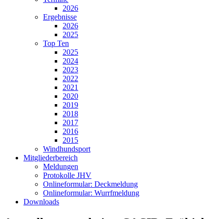
2026
Ergebnisse
2026
2025
Top Ten
2025
2024
2023
2022
2021
2020
2019
2018
2017
2016
2015
Windhundsport
Mitgliederbereich
Meldungen
Protokolle JHV
Onlineformular: Deckmeldung
Onlineformular: Wurrfmeldung
Downloads